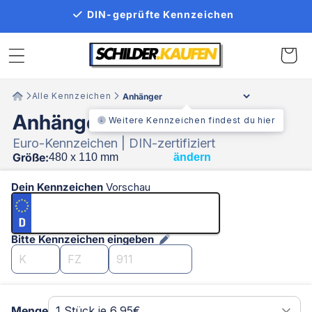
Direkt
DIN-geprüfte Kennzeichen
zum
Inhalt
Warenko
Alle Kennzeichen
Anhänger Kennzeichen
Weitere Kennzeichen findest du hier
Euro-Kennzeichen | DIN-zertifiziert
Größe:
ändern
Dein Kennzeichen
Vorschau
Bitte Kennzeichen eingeben
Menge