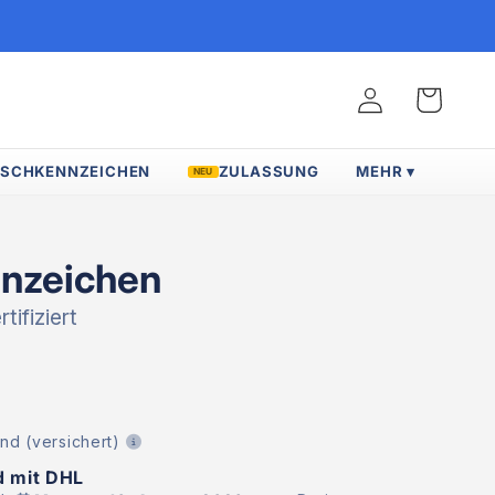
Warenkorb
Einloggen
SCHKENNZEICHEN
ZULASSUNG
MEHR ▾
NEU
nzeichen
tifiziert
nd (versichert)
d mit DHL