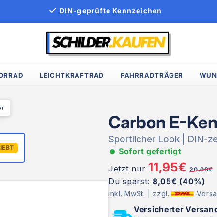
DIN-geprüfte Kennzeichen
ORRAD
LEICHTKRAFTRAD
FAHRRADTRÄGER
WUN
er
Carbon E-Ken
Sportlicher Look | DIN-zer
IEBT
Sofort gefertigt
11,95€
Jetzt nur
20,00€
Du sparst:
8,05€ (40%)
inkl. MwSt. | zzgl.
-Versa
Versicherter Versan