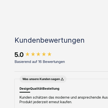
Kundenbewertungen
New content loaded
5.0
Basierend auf 16 Bewertungen
Was unsere Kunden sagen
Design
Qualität
Bestellung
Kunden schätzen das moderne und ansprechende Ausse
Produkt jederzeit erneut kaufen.