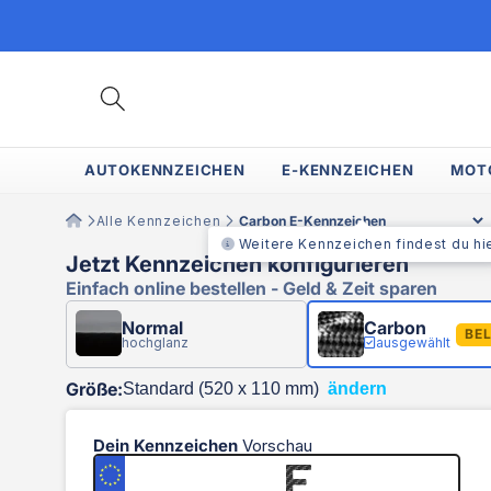
Direkt
zum
Inhalt
AUTOKENNZEICHEN
E-KENNZEICHEN
MOT
Alle Kennzeichen
Weitere Kennzeichen findest du hi
Jetzt Kennzeichen konfigurieren
Einfach online bestellen - Geld & Zeit sparen
Normal
Carbon
BEL
hochglanz
ausgewählt
Größe:
ändern
Dein Kennzeichen
Vorschau
E