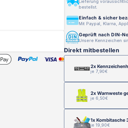
Lieferung voraussichtli
bestellst.
Einfach & sicher be
Mit Paypal, Klarna, App
Geprüft nach DIN-N
Unsere Kennzeichen sin
Direkt mitbestellen
2x
Kennzeichenh
je 7,90€
2x
Warnweste ge
je 6,50€
1x
Kombitasche 3
je 19,90€