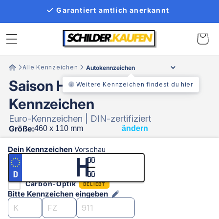
Direkt
Garantiert amtlich anerkannt
zum
Inhalt
Warenko
Alle Kennzeichen
Saison Historisches
Weitere Kennzeichen findest du hier
Kennzeichen
Euro-Kennzeichen | DIN-zertifiziert
Größe:
ändern
Dein Kennzeichen
Vorschau
H
00
00
Carbon-Optik
BELIEBT
Bitte Kennzeichen eingeben