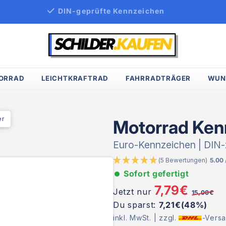
DIN-geprüfte Kennzeichen
ORRAD
LEICHTKRAFTRAD
FAHRRADTRÄGER
WUN
er
Motorrad Ken
Euro-Kennzeichen | DIN-ze
(5 Bewertungen)
5.00
Sofort gefertigt
7,79€
Jetzt nur
15,00€
Du sparst:
7,21€(48%)
inkl. MwSt. | zzgl.
-Versa