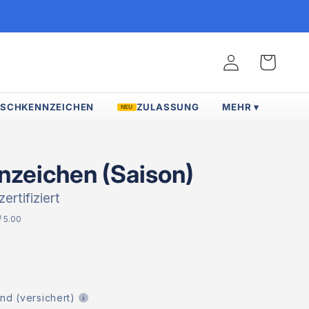
Warenkorb
Einloggen
SCHKENNZEICHEN
ZULASSUNG
MEHR ▾
NEU
nzeichen (Saison)
rtifiziert
/ 5.00
nd (versichert)