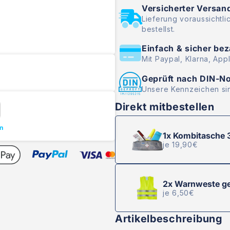
Versicherter Versan
Lieferung voraussichtli
bestellst.
Einfach & sicher be
Mit Paypal, Klarna, App
Geprüft nach DIN-N
Unsere Kennzeichen sin
Direkt mitbestellen
n
1x
Kombitasche 3
je 19,90€
2x
Warnweste ge
je 6,50€
Artikelbeschreibung