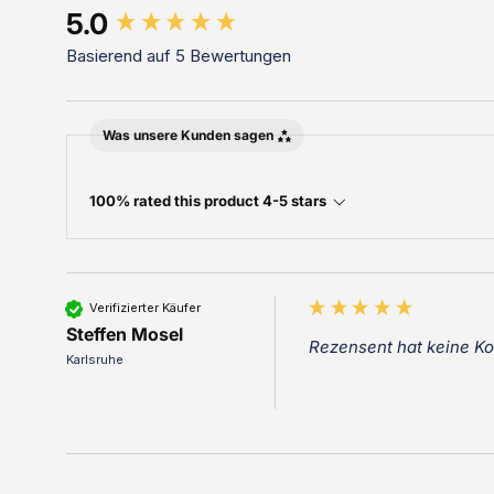
New content loaded
5.0
Basierend auf 5 Bewertungen
Was unsere Kunden sagen
100% rated this product 4-5 stars
Verifizierter Käufer
Steffen Mosel
Rezensent hat keine K
Karlsruhe