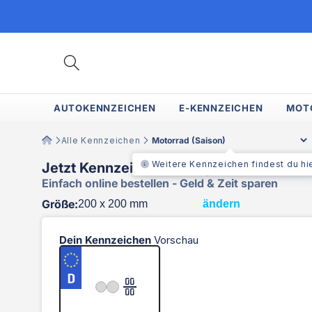
Direkt
zum
Inhalt
AUTOKENNZEICHEN
E-KENNZEICHEN
MOT
Alle Kennzeichen
Weitere Kennzeichen findest du hi
Jetzt Kennzeichen konfigurieren
Einfach online bestellen - Geld & Zeit sparen
Größe:
ändern
Dein Kennzeichen
Vorschau
00
00